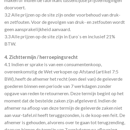
maken of indien de fabrikant tussentijdse prijsverhogingen
doorvoert.
3.2 Alle prijzen op de site zijn onder voorbehoud van druk-
en zetfouten. Voor de gevolgen van druk- en zetfouten wordt
geen aansprakelijkheid aanvaard.
3.3 Alle prijzen op de site zijn in Euro`s en inclusief 21%
BTW.
4. Zichttermijn / herroepingsrecht
4.1 Indien er sprake is van een consumentenkoop,
overeenkomstig de Wet verkopen op Afstand (artikel 7:5
BW), heeft de afnemer het recht (een deel van) de geleverde
goederen binnen een periode van 7 werkdagen zonder
opgave van reden te retourneren. Deze termijn begint op het
moment dat de bestelde zaken zijn afgeleverd. Indien de
afnemer na afloop van deze termijn de geleverde zaken niet
aan vuur-tafel.nl heeft teruggezonden, is de koop een feit. De
afnemer is gehouden, alvorens over te gaan tot terugzending,
daarvan binnen de termijn van 7 werkdagen na aflevering