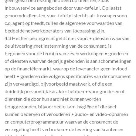
geen geval betrekking hebbend op diensten, zoals
inbouwservice aangeboden door vuur-tafel.nl. Op laatst
genoemde diensten, vuur-tafel.nl slechts als tussenpersoon
c.q. agent optreedt, zullen de algemene voorwaarden van
bedoelde netwerkoperators van toepassing zijn.
4.3 Het herroepingrecht geldt niet voor: • diensten waarvan
de uitvoering, met instemming van de consument, is
begonnen voor de termijn van zeven werkdagen • goederen
of diensten waarvan de prijs gebonden is aan schommelingen
op de financiële markt, waarop de leverancier geen invloed
heeft • goederen die volgens specificaties van de consument
zijn vervaardigd, bijvoorbeeld maatwerk, of die een
duidelijk persoonlijk karakter hebben • voor goederen of
diensten die door hun aard niet kunnen worden
teruggezonden, bijvoorbeeld i.v.m. hygiëne of die snel
kunnen bederven of verouderen • audio- en video-opnamen
en computerprogrammatuur waarvan de consument de
verzegeling heeft verbroken • de levering van kranten en