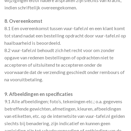
wijzigingen en/of nadere afspraken zijn slechts van kracht,
indien schriftelijk overeengekomen.
8. Overeenkomst
8.1 Een overeenkomst tussen vuur-tafel.nl en een klant komt
tot stand nadat een bestelling opdracht door vuur-tafel.nl op
haalbaarheid is beoordeeld.
8.2 vuur-tafel.nl behoudt zich het recht voor om zonder
opgave van redenen bestellingen of opdrachten niet te
accepteren of uitsluitend te accepteren onder de
voorwaarde dat de verzending geschiedt onder rembours of
na vooruitbetaling.
9. Afbeeldingen en specificaties
9.1 Alle afbeeldingen; foto’s, tekeningen etc.; o.a. gegevens
betreffende gewichten, afmetingen, kleuren, afbeeldingen
van etiketten, etc. op de internetsite van vuur-tafel.nl gelden
slechts bij benadering, zijn indicatief en kunnen geen
aanleiding zijn tot schadevergoeding of ontbinding van de