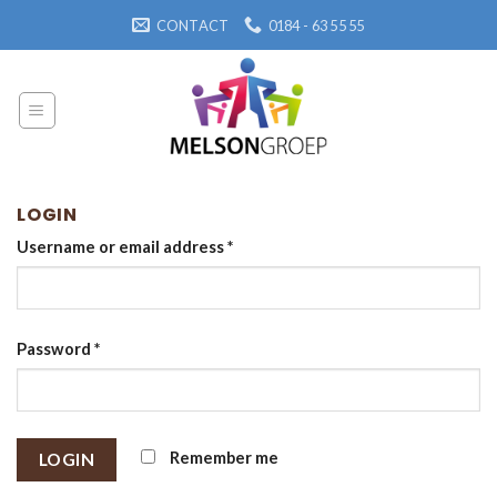
Skip
CONTACT
0184 - 63 55 55
to
content
LOGIN
Username or email address
*
Password
*
Remember me