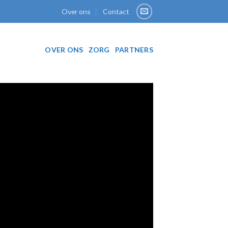
Over ons
Contact
OVER ONS
ZORG
PARTNERS