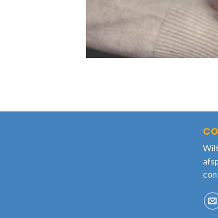
CO
Wilt
afs
con