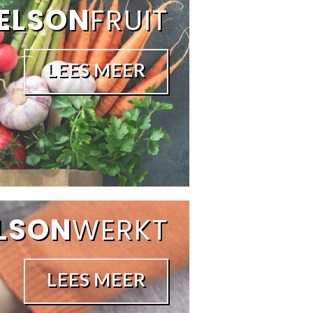
ELSON
FRUIT
LEES MEER
LSON
WERKT
LEES MEER