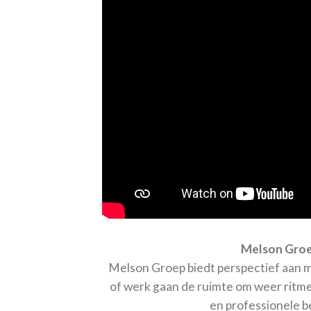
Melson Groep
Melson Groep biedt perspectief aan me
of werk gaan de ruimte om weer ritme
en professionele b