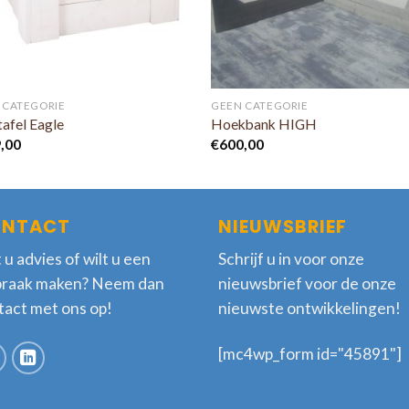
 CATEGORIE
GEEN CATEGORIE
tafel Eagle
Hoekbank HIGH
,00
€
600,00
NTACT
NIEUWSBRIEF
 u advies of wilt u een
Schrijf u in voor onze
praak maken? Neem dan
nieuwsbrief voor de onze
tact met ons op!
nieuwste ontwikkelingen!
[mc4wp_form id="45891"]