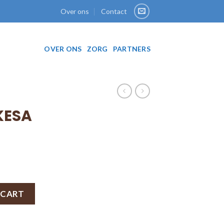
Over ons
Contact
OVER ONS
ZORG
PARTNERS
KESA
 CART