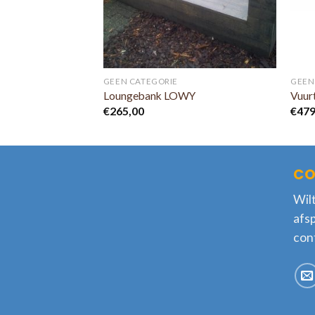
GEEN CATEGORIE
GEEN
Loungebank LOWY
Vuur
€
265,00
€
479
CO
Wilt
afs
con