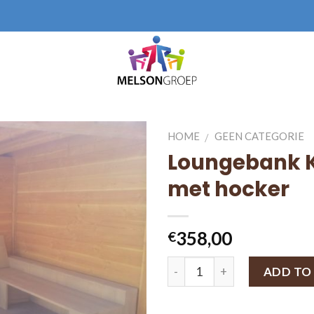
HOME
GEEN CATEGORIE
/
Loungebank 
met hocker
358,00
€
ADD TO