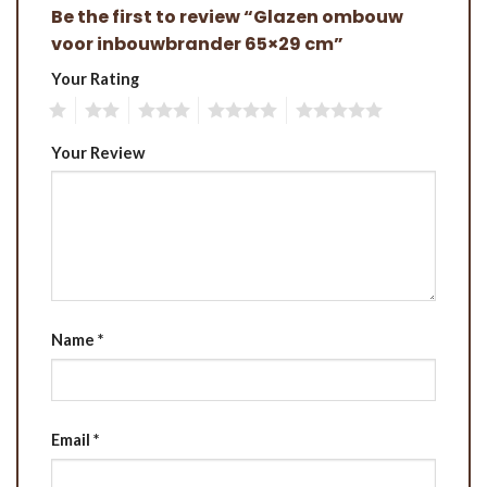
Be the first to review “Glazen ombouw
voor inbouwbrander 65×29 cm”
Your Rating
1
2
3
4
5
Your Review
Name
*
Email
*