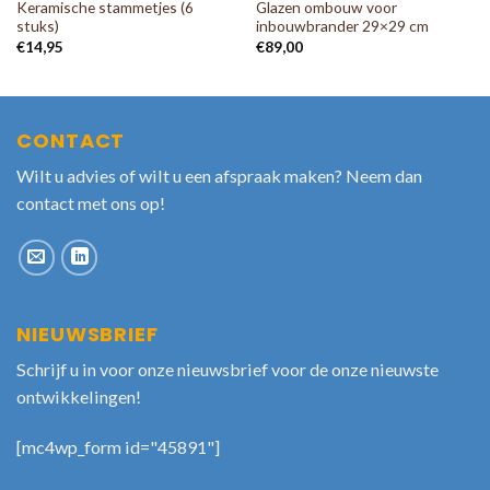
Keramische stammetjes (6
Glazen ombouw voor
stuks)
inbouwbrander 29×29 cm
€
14,95
€
89,00
CONTACT
Wilt u advies of wilt u een afspraak maken? Neem dan
contact met ons op!
NIEUWSBRIEF
Schrijf u in voor onze nieuwsbrief voor de onze nieuwste
ontwikkelingen!
[mc4wp_form id="45891"]