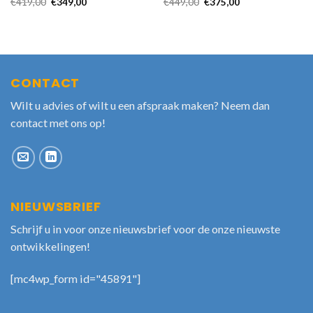
€
419,00
€
349,00
€
449,00
€
375,00
CONTACT
Wilt u advies of wilt u een afspraak maken? Neem dan
contact met ons op!
NIEUWSBRIEF
Schrijf u in voor onze nieuwsbrief voor de onze nieuwste
ontwikkelingen!
[mc4wp_form id="45891"]